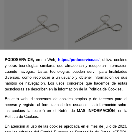
PODOSERVICE,
en su Web,
https://podoservice.es/
, utiliza cookies
Pinza Halstead-
Pinza Hemost. Pean
y otras tecnologías similares que almacenan y recuperan información
Mosquito Curva C/D
Recta S/D 14 cm
cuando navegas. Estas tecnologías pueden servir para finalidades
12 cm. Aesculap
Diente grueso
diversas, como reconocer a un usuario y obtener información de sus
(BH121R)
(BH424R)
hábitos de navegación. Los usos concretos que hacemos de estas
37,63 €
tecnologías se describen en la información de la Política de Cookies.
En esta web, disponemos de cookies propias y de terceros para el
Añadir al carrito
acceso y registro al formulario de los usuarios. La información sobre
49,65 €
las cookies la recibirá en el Botón de
MAS INFORMACIÓN
, en la
Política de Cookies.
Añadir al carrito
En atención al uso de las cookies aprobada en el mes de julio de 2023,