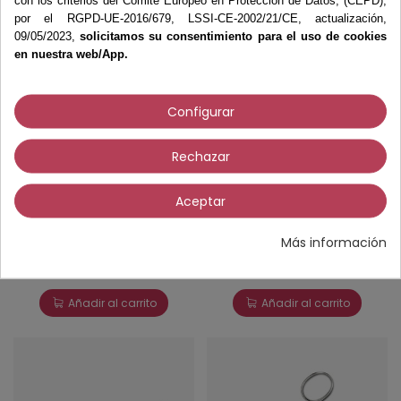
con los criterios del Comité Europeo en Protección de Datos, (CEPD),
por el RGPD-UE-2016/679, LSSI-CE-2002/21/CE, actualización,
09/05/2023,
solicitamos su consentimiento para el uso de cookies
en nuestra web/App.
Configurar
Rechazar
Aceptar
Pinza disección recta
Pinza Kocher C/D 1X2
13 cm. Aesculap
14 cm. Aesculap
(BD025R)
(BH614R)
Más información
15,50 €
43,92 €
Añadir al carrito
Añadir al carrito