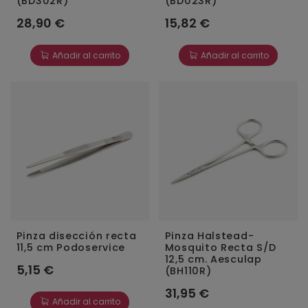
(BD302R)
(BD023R)
28,90 €
15,82 €
Añadir al carrito
Añadir al carrito
Pinza disección recta
Pinza Halstead-
11,5 cm Podoservice
Mosquito Recta S/D
12,5 cm. Aesculap
5,15 €
(BH110R)
31,95 €
Añadir al carrito