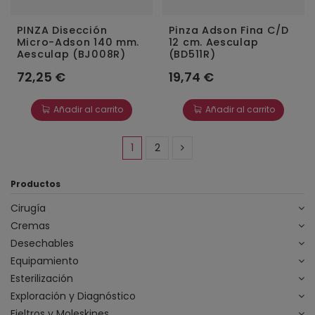
PINZA Disección
Pinza Adson Fina C/D
Micro-Adson 140 mm.
12 cm. Aesculap
Aesculap (BJ008R)
(BD511R)
72,25 €
19,74 €
Añadir al carrito
Añadir al carrito
1
2
Productos
Cirugía
Cremas
Desechables
Equipamiento
Esterilización
Exploración y Diagnóstico
Fieltros y Moleskines