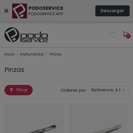
PODOSERVICE
×
Descargar
PODOSERVICE APP
0
Inicio
Instrumental
Pinzas
Pinzas
Filtrar
Ordenar por:
Reference, A to Z