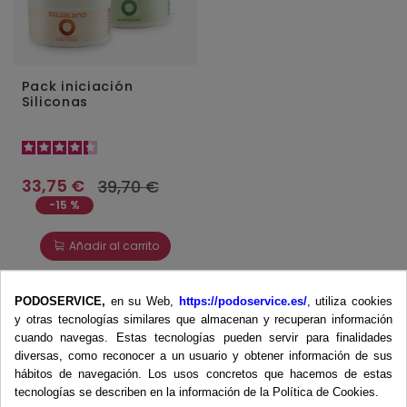
Pack iniciación
Siliconas
33,75 €
39,70 €
-15 %
Añadir al carrito
PODOSERVICE,
en su Web,
https://podoservice.es/
, utiliza cookies
Productos
y otras tecnologías similares que almacenan y recuperan información
cuando navegas. Estas tecnologías pueden servir para finalidades
Cirugía
diversas, como reconocer a un usuario y obtener información de sus
Cremas
hábitos de navegación. Los usos concretos que hacemos de estas
Desechables
tecnologías se describen en la información de la Política de Cookies.