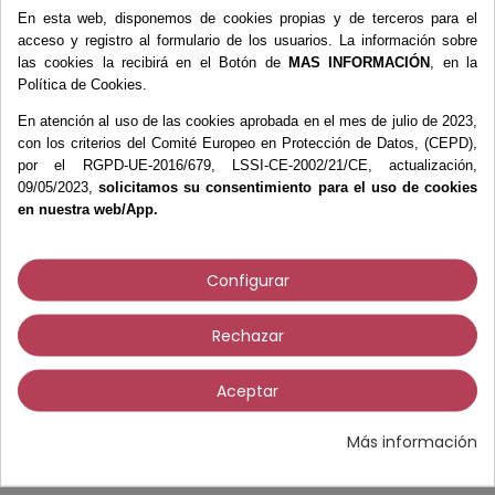
Equipamiento
En esta web, disponemos de cookies propias y de terceros para el
Esterilización
acceso y registro al formulario de los usuarios. La información sobre
Exploración y Diagnóstico
las cookies la recibirá en el Botón de
MAS INFORMACIÓN
, en la
Política de Cookies.
Fieltros y Moleskines
Fisioterapia
En atención al uso de las cookies aprobada en el mes de julio de 2023,
Fresas
con los criterios del Comité Europeo en Protección de Datos, (CEPD),
por el RGPD-UE-2016/679, LSSI-CE-2002/21/CE, actualización,
Higiene y Desinfección
09/05/2023,
solicitamos su consentimiento para el uso de cookies
Instrumental
en nuestra web/App.
Material Didáctico
Materiales Ortopodología
Configurar
Micromotores
Plantillas
Rechazar
Productos de Gel
Siliconas
Aceptar
Accesorios Siliconas
Catalizadores
Más información
Siliconas bicomponentes
Siliconas de policondensación