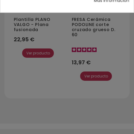
Más información
Plantilla PLANO
FRESA Cerámica
VALGO - Plana
PODOLINE corte
fusionada
cruzado grueso D.
60
22,95 €
Ver producto
13,97 €
Ver producto