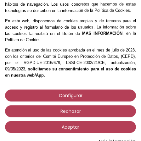
Más información
hábitos de navegación. Los usos concretos que hacemos de estas
tecnologías se describen en la información de la Política de Cookies.
Pinza Halstead-Mosquito Curva C/D 12 cm.
En esta web, disponemos de cookies propias y de terceros para el
Aesculap (BH121R)
acceso y registro al formulario de los usuarios. La información sobre
las cookies la recibirá en el Botón de
MAS INFORMACIÓN
, en la
Política de Cookies.
En atención al uso de las cookies aprobada en el mes de julio de 2023,
con los criterios del Comité Europeo en Protección de Datos, (CEPD),
por el RGPD-UE-2016/679, LSSI-CE-2002/21/CE, actualización,
09/05/2023,
solicitamos su consentimiento para el uso de cookies
Los clientes que compraron este
en nuestra web/App.
producto también compraron:
Configurar
Rechazar
P
c
Aceptar
(
2