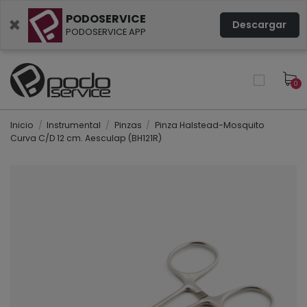
PODOSERVICE
×
Descargar
PODOSERVICE APP
0
Inicio
Instrumental
Pinzas
Pinza Halstead-Mosquito
Curva C/D 12 cm. Aesculap (BH121R)