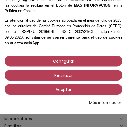
Equipamiento
las cookies la recibirá en el Botón de
MAS INFORMACIÓN
, en la
Política de Cookies.
Esterilización
Exploración y Diagnóstico
En atención al uso de las cookies aprobada en el mes de julio de 2023,
con los criterios del Comité Europeo en Protección de Datos, (CEPD),
Fieltros y Moleskines
por el RGPD-UE-2016/679, LSSI-CE-2002/21/CE, actualización,
Espumas
09/05/2023,
solicitamos su consentimiento para el uso de cookies
Fieltros
en nuestra web/App.
Fleecy Web
Moleskines
Configurar
Parches y Apósitos
Tubofoam
Rechazar
Fisioterapia
Fresas
Aceptar
Higiene y Desinfección
Instrumental
Más información
Material Didáctico
Materiales Ortopodología
Micromotores
Plantillas