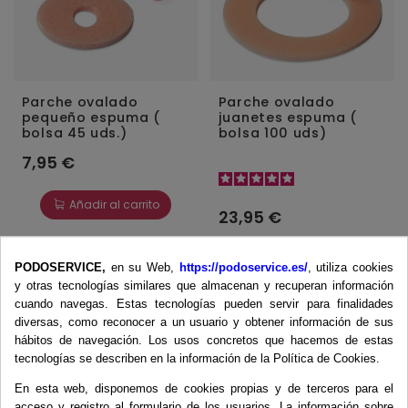
Parche ovalado
Parche ovalado
pequeño espuma (
juanetes espuma (
bolsa 45 uds.)
bolsa 100 uds)
7,95 €
Añadir al carrito
23,95 €
Añadir al carrito
PODOSERVICE,
en su Web,
https://podoservice.es/
, utiliza cookies
y otras tecnologías similares que almacenan y recuperan información
cuando navegas. Estas tecnologías pueden servir para finalidades
diversas, como reconocer a un usuario y obtener información de sus
Productos
hábitos de navegación. Los usos concretos que hacemos de estas
Cirugía
tecnologías se describen en la información de la Política de Cookies.
Cremas
En esta web, disponemos de cookies propias y de terceros para el
Desechables
acceso y registro al formulario de los usuarios. La información sobre