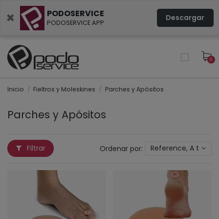
PODOSERVICE
×
Descargar
PODOSERVICE APP
0
Inicio
Fieltros y Moleskines
Parches y Apósitos
Parches y Apósitos
Filtrar
Ordenar por:
Reference, A to Z