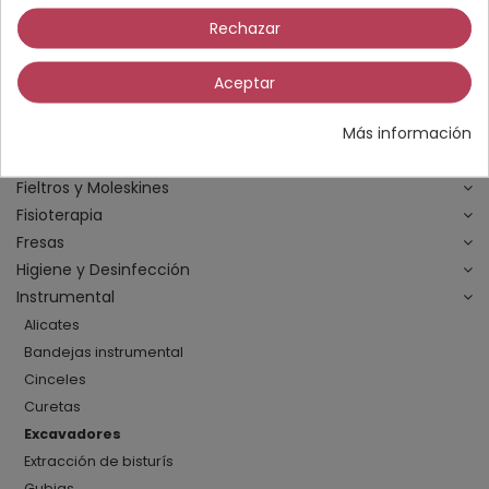
Cirugía
Rechazar
Cremas
Desechables
Aceptar
Equipamiento
Más información
Esterilización
Exploración y Diagnóstico
Fieltros y Moleskines
Fisioterapia
Fresas
Higiene y Desinfección
Instrumental
Alicates
Bandejas instrumental
Cinceles
Curetas
Excavadores
Extracción de bisturís
Gubias