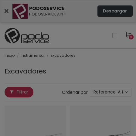
PODOSERVICE
×
Descargar
PODOSERVICE APP
0
Inicio
Instrumental
Excavadores
Excavadores
Filtrar
Ordenar por:
Reference, A to Z