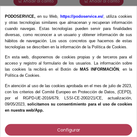
Añadir al carrito
Añadir al carrito
PODOSERVICE,
en su Web,
https://podoservice.es/
, utiliza cookies
y otras tecnologías similares que almacenan y recuperan información
cuando navegas. Estas tecnologías pueden servir para finalidades
diversas, como reconocer a un usuario y obtener información de sus
hábitos de navegación. Los usos concretos que hacemos de estas
tecnologías se describen en la información de la Política de Cookies.
En esta web, disponemos de cookies propias y de terceros para el
acceso y registro al formulario de los usuarios. La información sobre
las cookies la recibirá en el Botón de
MAS INFORMACIÓN
, en la
Política de Cookies.
Excavador Black 14,5
En atención al uso de las cookies aprobada en el mes de julio de 2023,
cm. Podoservice
con los criterios del Comité Europeo en Protección de Datos, (CEPD),
10,95 €
por el RGPD-UE-2016/679, LSSI-CE-2002/21/CE, actualización,
09/05/2023,
solicitamos su consentimiento para el uso de cookies
en nuestra web/App.
Añadir al carrito
Configurar
Productos