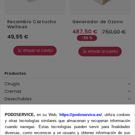
Recambio Cartucho
Generador de Ozono
Wellisair
487,50 €
750,00 €
49,95 €
-35 %
Añadir al carrito
Añadir al carrito
Productos
Cirugía
Cremas
Desechables
Equipamiento
Camillas
PODOSERVICE,
en su Web,
https://podoservice.es/
, utiliza cookies
y otras tecnologías similares que almacenan y recuperan información
Desfibriladores
cuando navegas. Estas tecnologías pueden servir para finalidades
Equipos Podología
diversas, como reconocer a un usuario y obtener información de sus