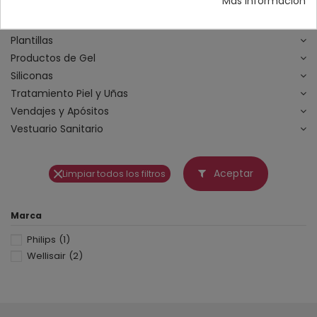
Más información
Materiales Ortopodología
Micromotores
Plantillas
Productos de Gel
Siliconas
Tratamiento Piel y Uñas
Vendajes y Apósitos
Vestuario Sanitario
Aceptar
Limpiar todos los filtros
Marca
Philips
(1)
Wellisair
(2)