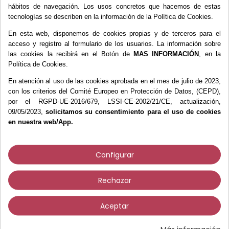
Lámparas
hábitos de navegación. Los usos concretos que hacemos de estas
Material promocional
tecnologías se describen en la información de la Política de Cookies.
Mobiliario
En esta web, disponemos de cookies propias y de terceros para el
Pulidoras Podología
acceso y registro al formulario de los usuarios. La información sobre
Purificadores de Aire
las cookies la recibirá en el Botón de
MAS INFORMACIÓN
, en la
Política de Cookies.
Reanimación
Sillón Podología
En atención al uso de las cookies aprobada en el mes de julio de 2023,
con los criterios del Comité Europeo en Protección de Datos, (CEPD),
Sistemas de Aspiración
por el RGPD-UE-2016/679, LSSI-CE-2002/21/CE, actualización,
Taburetes
09/05/2023,
solicitamos su consentimiento para el uso de cookies
Vacuums Podología
en nuestra web/App.
Esterilización
Exploración y Diagnóstico
Configurar
Fieltros y Moleskines
Fisioterapia
Rechazar
Fresas
Higiene y Desinfección
Aceptar
Instrumental
Material Didáctico