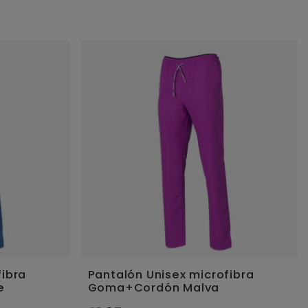
fibra
Pantalón Unisex microfibra
e
Goma+Cordón Malva