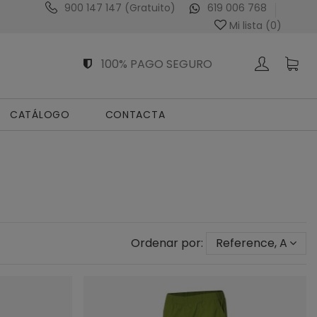
900 147 147 (Gratuito)
619 006 768
Venta Exclusiva al Profesional Sanitario
Mi lista (
0
)
100% PAGO SEGURO
CATÁLOGO
CONTACTA
Ordenar por:
Reference, A to Z