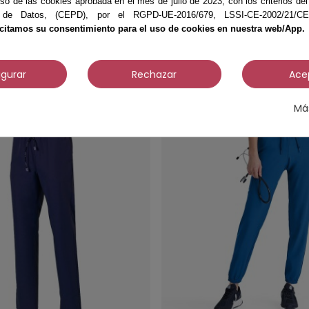
Unisex microfibra
Pantalón Microfibra Un
so de las cookies aprobada en el mes de julio de 2023, con los criterios d
rdón Verde
Jogger Verde Agua
 de Datos, (CEPD), por el RGPD-UE-2016/679, LSSI-CE-2002/21/CE, 
icitamos su consentimiento para el uso de cookies en nuestra web/App.
23,95 €
igurar
Rechazar
Ace
Má