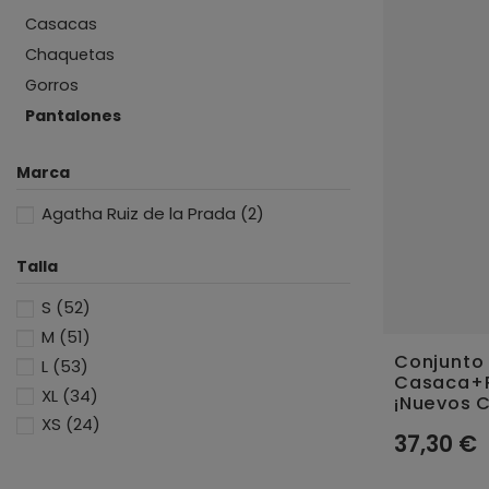
Casacas
Chaquetas
Gorros
Pantalones
Marca
Agatha Ruiz de la Prada
(2)
Talla
S
(52)
M
(51)
Conjunto
L
(53)
Casaca+P
XL
(34)
¡Nuevos C
XS
(24)
37,30 €