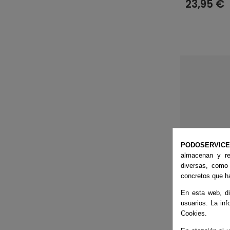
23,95 €
PODOSERVIC
almacenan y re
diversas, como
concretos que ha
En esta web, di
usuarios. La inf
Cookies.