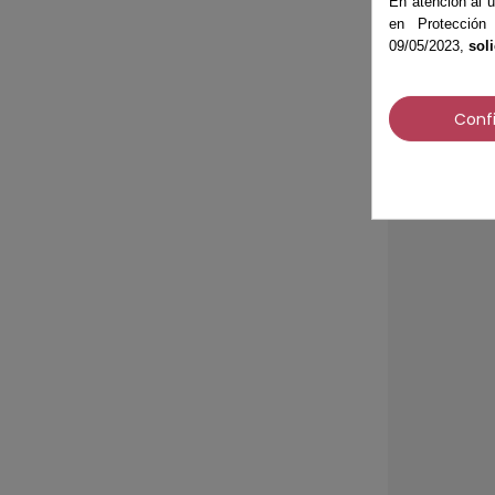
Pantalón 
En atención al u
Goma+Co
en Protección
09/05/2023,
sol
21,95 €
Conf