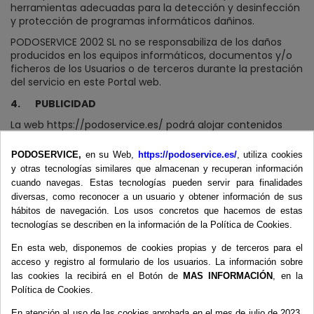
herramientas adecuadas para la detección y desinfección
y protección de programas informáticos dañinos.
PODOSERVICE 2002 SL no se responsabiliza de los daños
producidos en los equipos informáticos, documentos y/o
ficheros de los Usuarios o de terceros durante la prestación
del servicio en este Portal web.
4.
PUBLICIDAD
La web https://podoservice.es/ podrá alojar contenidos
publicitarios o patrocinados. Los anunciantes o
patrocinadores son los únicos responsables de asegurarse
PODOSERVICE,
en su Web,
https://podoservice.es/
, utiliza cookies
que el material remitido para su inclusión en la web
y otras tecnologías similares que almacenan y recuperan información
cumple con las leyes que en cada caso puedan ser de
cuando navegas. Estas tecnologías pueden servir para finalidades
aplicación.
diversas, como reconocer a un usuario y obtener información de sus
hábitos de navegación. Los usos concretos que hacemos de estas
PODOSERVICE 2002 SL no será responsable de cualquier
error, inexactitud o irregularidad que puedan contener los
tecnologías se describen en la información de la Política de Cookies.
contenidos publicitarios o de los patrocinadores en esta
En esta web, disponemos de cookies propias y de terceros para el
web.
acceso y registro al formulario de los usuarios. La información sobre
las cookies la recibirá en el Botón de
MAS INFORMACIÓN
, en la
Política de Cookies.
5.
ACCESO A RESEÑAS DE USUARIOS:
En atención al uso de las cookies aprobada en el mes de julio de 2023,