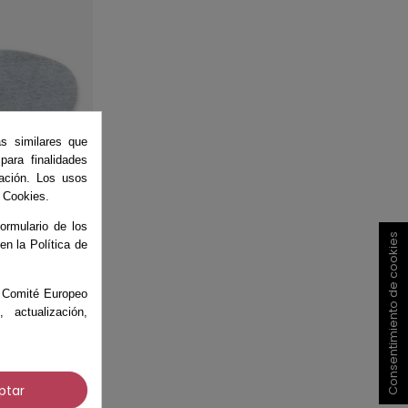
as similares que
ara finalidades
ación. Los usos
e Cookies.
ormulario de los
Consentimiento de cookies
 en la Política de
C - Plana
el Comité Europeo
actualización,
ptar