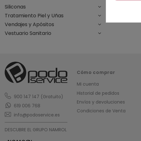
Siliconas
Tratamiento Piel y Uñas
Vendajes y Apósitos
Vestuario Sanitario
Cómo comprar
Mi cuenta
Historial de pedidos
900 147 147 (Gratuito)
Envíos y devoluciones
619 006 768
Condiciones de Venta
info@podoservice.es
DESCUBRE EL GRUPO NAMROL