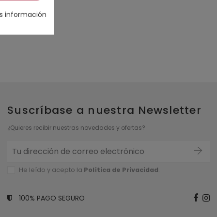
s información
Suscríbase a nuestra Newsletter
¿Quieres recibir nuestras novedades y ofertas?
He leído y acepto la
Política de P
rivacidad
.
100% PAGO SEGURO