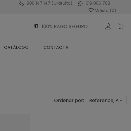
900 147 147 (Gratuito)
619 006 768
Venta Exclusiva al Profesional Sanitario
Mi lista (
0
)
100% PAGO SEGURO
CATÁLOGO
CONTACTA
Ordenar por:
Reference, A to Z