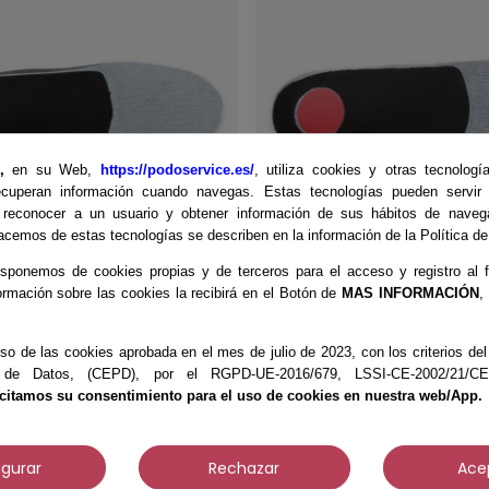
E,
en su Web,
https://podoservice.es/
, utiliza cookies y otras tecnologí
cuperan información cuando navegas. Estas tecnologías pueden servir p
 reconocer a un usuario y obtener información de sus hábitos de naveg
cemos de estas tecnologías se describen en la información de la Política d
sponemos de cookies propias y de terceros para el acceso y registro al f
ormación sobre las cookies la recibirá en el Botón de
MAS INFORMACIÓN
,
 URBAN CLASSIC - Plana
Plantilla URBAN TECHNI
a
fusionada
so de las cookies aprobada en el mes de julio de 2023, con los criterios d
23,95 €
 de Datos, (CEPD), por el RGPD-UE-2016/679, LSSI-CE-2002/21/CE, 
icitamos su consentimiento para el uso de cookies en nuestra web/App.
igurar
Rechazar
Ace