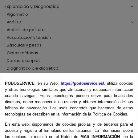
Exploración y Diagnóstico
Algómetro
Análisis
Análisis de postura
Auscultación y tensión
Básculas y pesos
Cintas métricas
Dermatoscopios
Diagnóstico pie diabético
Diapasones
PODOSERVICE,
en su Web,
https://podoservice.es/
, utiliza cookies
Dinamómetros
y otras tecnologías similares que almacenan y recuperan información
Dopplers
cuando navegas. Estas tecnologías pueden servir para finalidades
Ecógrafos
diversas, como reconocer a un usuario y obtener información de sus
Esfigmomanómetros
hábitos de navegación. Los usos concretos que hacemos de estas
tecnologías se describen en la información de la Política de Cookies.
Fonendoscopios
Goniómetros
En esta web, disponemos de cookies propias y de terceros para el
Inclinómetros
acceso y registro al formulario de los usuarios. La información sobre
las cookies la recibirá en el Botón de
MAS INFORMACIÓN
, en la
Martillos de reflejos