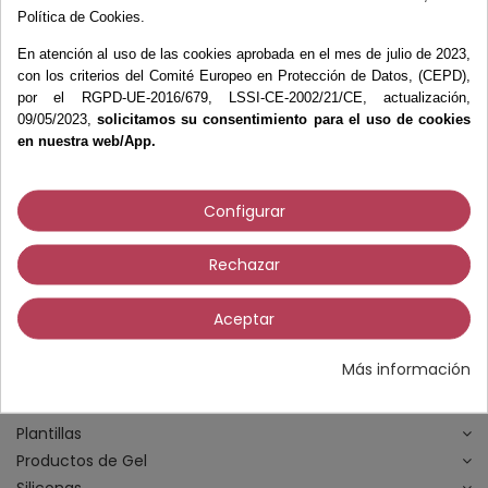
Política de Cookies.
Medidores
Negatoscopios
En atención al uso de las cookies aprobada en el mes de julio de 2023,
con los criterios del Comité Europeo en Protección de Datos, (CEPD),
Pedígrafos
por el RGPD-UE-2016/679, LSSI-CE-2002/21/CE, actualización,
Plicómetros
09/05/2023,
solicitamos su consentimiento para el uso de cookies
Plomadas
en nuestra web/App.
Tensiómetros
Termómetros
Configurar
Fieltros y Moleskines
Fisioterapia
Rechazar
Fresas
Higiene y Desinfección
Aceptar
Instrumental
Material Didáctico
Más información
Materiales Ortopodología
Micromotores
Plantillas
Productos de Gel