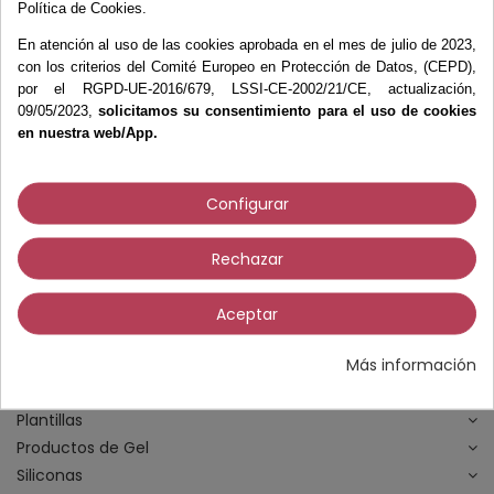
Medidores
Política de Cookies.
Negatoscopios
En atención al uso de las cookies aprobada en el mes de julio de 2023,
Pedígrafos
con los criterios del Comité Europeo en Protección de Datos, (CEPD),
por el RGPD-UE-2016/679, LSSI-CE-2002/21/CE, actualización,
Plicómetros
09/05/2023,
solicitamos su consentimiento para el uso de cookies
Plomadas
en nuestra web/App.
Tensiómetros
Termómetros
Fieltros y Moleskines
Configurar
Fisioterapia
Fresas
Rechazar
Higiene y Desinfección
Instrumental
Aceptar
Material Didáctico
Más información
Materiales Ortopodología
Micromotores
Plantillas
Productos de Gel
Siliconas