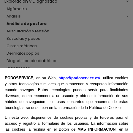
Exploración y Diagnóstico
Algómetro
Análisis
Análisis de postura
Auscultación y tensión
Básculas y pesos
Cintas métricas
Dermatoscopios
Diagnóstico pie diabético
Diapasones
Dinamómetros
PODOSERVICE,
en su Web,
https://podoservice.es/
, utiliza cookies
Dopplers
y otras tecnologías similares que almacenan y recuperan información
cuando navegas. Estas tecnologías pueden servir para finalidades
Ecógrafos
diversas, como reconocer a un usuario y obtener información de sus
Esfigmomanómetros
hábitos de navegación. Los usos concretos que hacemos de estas
Fonendoscopios
tecnologías se describen en la información de la Política de Cookies.
Goniómetros
En esta web, disponemos de cookies propias y de terceros para el
Inclinómetros
acceso y registro al formulario de los usuarios. La información sobre
Martillos de reflejos
las cookies la recibirá en el Botón de
MAS INFORMACIÓN
, en la