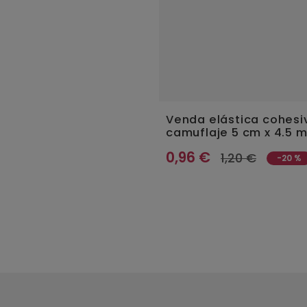
RB. Cruzado Grueso D.
Venda elástica cohesi
camuflaje 5 cm x 4.5 m
or
ERIC G.
0,96 €
1,20 €
-20 %
ado
por
Elena V.