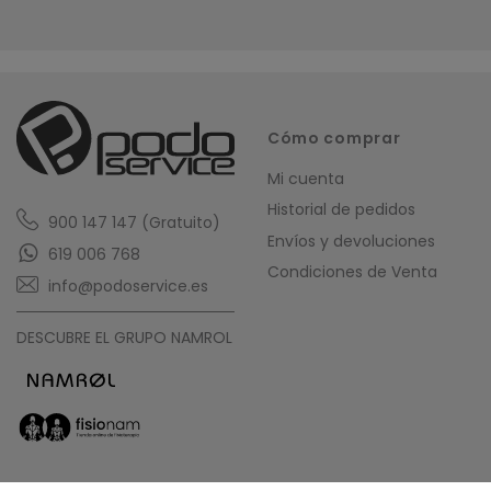
4
/
5
Opinión verificada
La silicona me la esperaba con otra textura y los est
Opinión del
25/5/2022
, tras una experiencia del
13/5/2022
p
Cómo comprar
Útil
(0)
Informe
Mi cuenta
Historial de pedidos
900 147 147 (Gratuito)
Envíos y devoluciones
619 006 768
Condiciones de Venta
info@podoservice.es
DESCUBRE EL GRUPO NAMROL