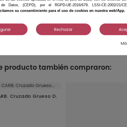
 de Datos, (CEPD), por el RGPD-UE-2016/679, LSSI-CE-2002/21/CE, 
icitamos su consentimiento para el uso de cookies en nuestra web/App.
4.3
igurar
Rechazar
Ace
/
5
Má
Basado en
3
opiniones
sometidas a control
te producto también compraron:
Ver todas las reseñas de este sitio