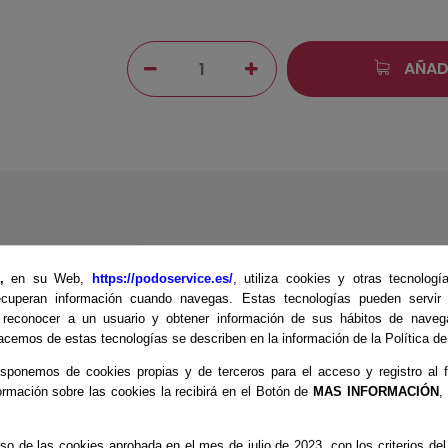
AÑAD
E,
en su Web,
https://podoservice.es/
, utiliza cookies y otras tecnologí
cuperan información cuando navegas. Estas tecnologías pueden servir p
s Verificadas
 reconocer a un usuario y obtener información de sus hábitos de naveg
cemos de estas tecnologías se describen en la información de la Política d
sponemos de cookies propias y de terceros para el acceso y registro al f
ormación sobre las cookies la recibirá en el Botón de
MAS INFORMACIÓN
,
so de las cookies aprobada en el mes de julio de 2023, con los criterios d