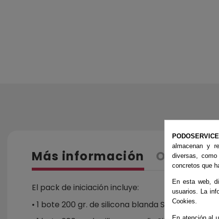
PODOSERVIC
almacenan y re
Más información
Opinione
diversas, como
concretos que ha
En esta web, di
El pack de iniciación incluye:
usuarios. La inf
Cookies.
• 1 bote 200 gr. de silicona blanda Silibland
En atención al u