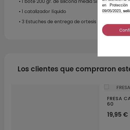
• 1 bote 200 gr. de silicona media Silinam
en Protección
• 1 catalizador líquido
09/05/2023,
sol
• 3 Estuches de entrega de ortesis
Conf
Los clientes que compraron es
5
estrellas
4
estrellas
3
estrellas
2
estrellas
1
estrella
Ordenar las opiniones