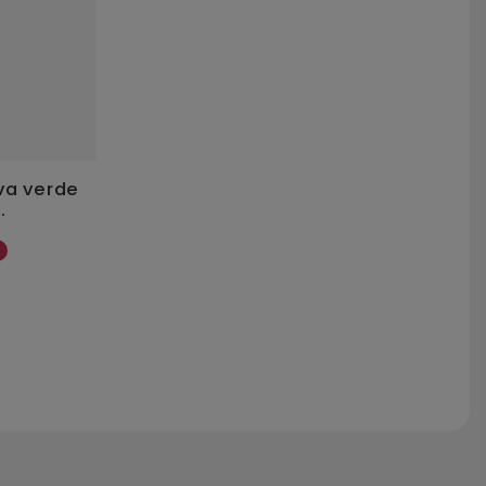
va verde
Tijera Recta AG/RO 14,5 cm.
.
Podoservice
6,63 €
7,80 €
-15 %