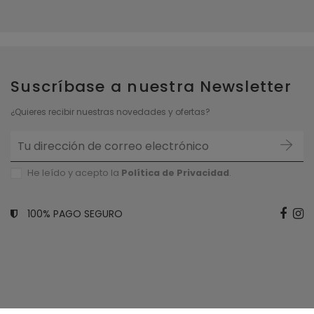
Suscríbase a nuestra Newsletter
¿Quieres recibir nuestras novedades y ofertas?
He leído y acepto la
Política de P
rivacidad
.
100% PAGO SEGURO