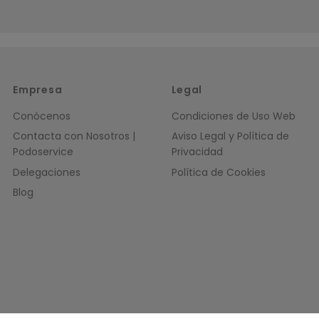
uches no los consigo abrir, pero por lo demás perfecto
or
A.A.
Empresa
Legal
Conócenos
Condiciones de Uso Web
Contacta con Nosotros |
Aviso Legal y Política de
1
Podoservice
Privacidad
Delegaciones
Política de Cookies
Blog