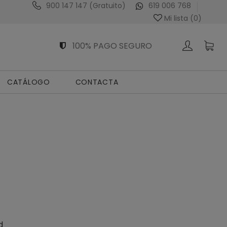
900 147 147 (Gratuito)
619 006 768
Venta Exclusiva al Profesional Sanitario
Mi lista (
0
)
100% PAGO SEGURO
CATÁLOGO
CONTACTA
d