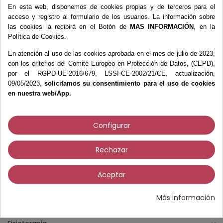
En esta web, disponemos de cookies propias y de terceros para el
acceso y registro al formulario de los usuarios. La información sobre
Pack Desinfección
las cookies la recibirá en el Botón de
MAS INFORMACIÓN
, en la
Clínica
Política de Cookies.
66,91 €
74,65 €
En atención al uso de las cookies aprobada en el mes de julio de 2023,
-10 %
con los criterios del Comité Europeo en Protección de Datos, (CEPD),
por el RGPD-UE-2016/679, LSSI-CE-2002/21/CE, actualización,
Añadir al carrito
09/05/2023,
solicitamos su consentimiento para el uso de cookies
en nuestra web/App.
Productos
Configurar
Cirugía
Cremas
Rechazar
Desechables
Equipamiento
Aceptar
Esterilización
Más información
Exploración y Diagnóstico
Fieltros y Moleskines