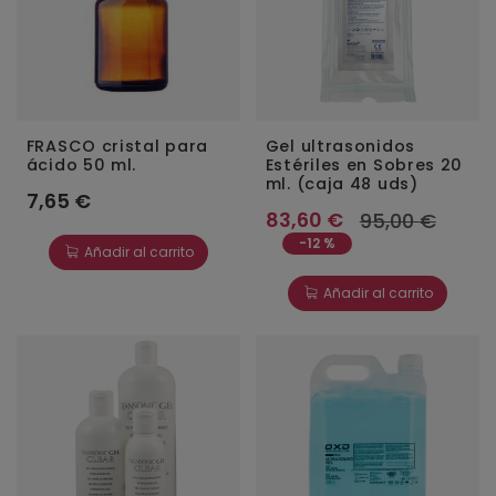
FRASCO cristal para
Gel ultrasonidos
ácido 50 ml.
Estériles en Sobres 20
ml. (caja 48 uds)
7,65 €
83,60 €
95,00 €
-12 %
Añadir al carrito
Añadir al carrito