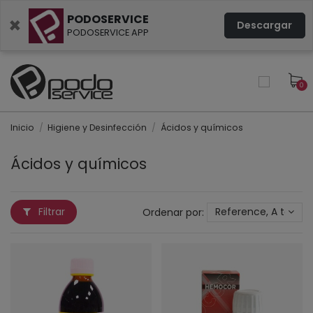
PODOSERVICE
×
Descargar
PODOSERVICE APP
0
Inicio
Higiene y Desinfección
Ácidos y químicos
Ácidos y químicos
Filtrar
Ordenar por:
Reference, A to Z