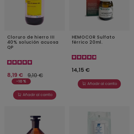
Cloruro de hierro III
HEMOCOR Sulfato
40% solución acuosa
férrico 20ml.
QP
14,15 €
8,19 €
9,10 €
-10 %
Añadir al carrito
Añadir al carrito