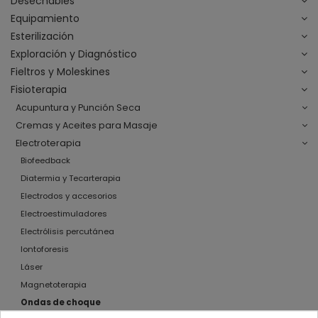
Desechables
Equipamiento
Esterilización
Exploración y Diagnóstico
Fieltros y Moleskines
Fisioterapia
Acupuntura y Punción Seca
Cremas y Aceites para Masaje
Electroterapia
Biofeedback
Diatermia y Tecarterapia
Electrodos y accesorios
Electroestimuladores
Electrólisis percutánea
Iontoforesis
Láser
Magnetoterapia
Ondas de choque