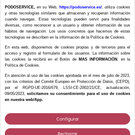
Terapia combinada
PODOSERVICE,
en su Web,
https://podoservice.es/
, utiliza cookies
Ultrasonidos
y otras tecnologías similares que almacenan y recuperan información
Material Didáctico
cuando navegas. Estas tecnologías pueden servir para finalidades
Pistolas de masaje
diversas, como reconocer a un usuario y obtener información de sus
Presoterapia
hábitos de navegación. Los usos concretos que hacemos de estas
tecnologías se describen en la información de la Política de Cookies.
Rehabilitación
Suelo pélvico
En esta web, disponemos de cookies propias y de terceros para el
acceso y registro al formulario de los usuarios. La información sobre
Termoterapia
las cookies la recibirá en el Botón de
MAS INFORMACIÓN
, en la
Fresas
Política de Cookies.
Higiene y Desinfección
En atención al uso de las cookies aprobada en el mes de julio de 2023,
Instrumental
con los criterios del Comité Europeo en Protección de Datos, (CEPD),
Material Didáctico
por el RGPD-UE-2016/679, LSSI-CE-2002/21/CE, actualización,
Materiales Ortopodología
09/05/2023,
solicitamos su consentimiento para el uso de cookies
Micromotores
en nuestra web/App.
Plantillas
Productos de Gel
Configurar
Siliconas
Tratamiento Piel y Uñas
Rechazar