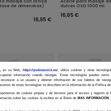
ra masaje con árnica
Aceite para masaje A
(Base de almendras)
dulces OXD 1000 ml.
16,65 €
16,95 €
E,
en su Web,
https://podoservice.es/
, utiliza cookies y otras tecnologí
cuperan información cuando navegas. Estas tecnologías pueden servir p
 reconocer a un usuario y obtener información de sus hábitos de naveg
cemos de estas tecnologías se describen en la información de la Política d
sponemos de cookies propias y de terceros para el acceso y registro al f
ormación sobre las cookies la recibirá en el Botón de
MAS INFORMACIÓN
,