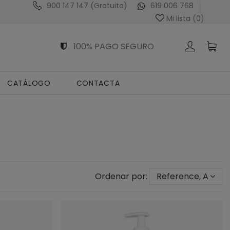
900 147 147 (Gratuito)
619 006 768
Venta Exclusiva al Profesional Sanitario
Mi lista (
0
)
100% PAGO SEGURO
CATÁLOGO
CONTACTA
Ordenar por:
Reference, A to Z