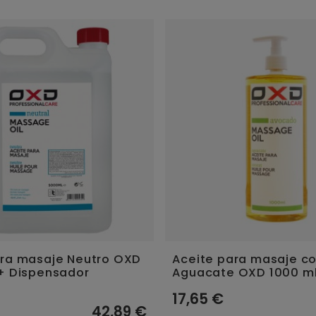
ara masaje Neutro OXD
Aceite para masaje c
 + Dispensador
Aguacate OXD 1000 ml
17,65 €
42,89 €