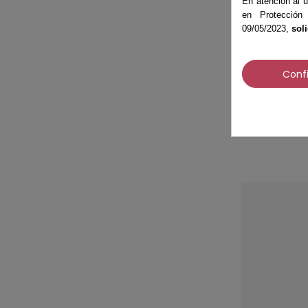
En atención al u
en Protección
09/05/2023,
sol
Aceite pa
Conf
500 ml.
12,31 €