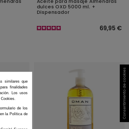
lmendras
Aceite para masaje Almendras
dulces OXD 5000 ml. +
Dispensador
69,95 €
Consentimiento de cookies
as similares que
ara finalidades
ación. Los usos
e Cookies.
ormulario de los
 en la Política de