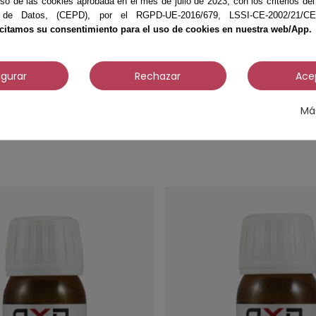
so de las cookies aprobada en el mes de julio de 2023, con los criterios d
 de Datos, (CEPD), por el RGPD-UE-2016/679, LSSI-CE-2002/21/CE, 
icitamos su consentimiento para el uso de cookies en nuestra web/App.
ra masaje Relajante
Aceite para masaje co
igurar
Rechazar
Ace
1000 ml. OXD
Má
11,49 €