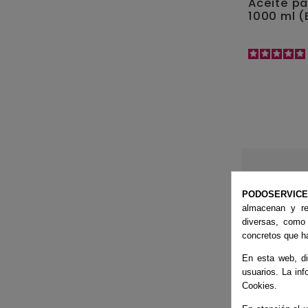
Aceite pa
1000 ml 
PODOSERVIC
almacenan y re
diversas, como
concretos que ha
En esta web, di
usuarios. La inf
Cookies.