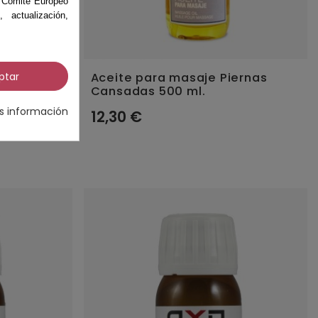
el Comité Europeo
actualización,
n limón
Aceite para masaje Piernas
ptar
Cansadas 500 ml.
s información
12,30 €