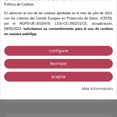
Todos los precios con impuestos excl.
Política de Cookies.
Tasa impuestos: 21,0%.
En atención al uso de las cookies aprobada en el mes de julio de 2023,
con los criterios del Comité Europeo en Protección de Datos, (CEPD),
AÑADIR AL CARRITO
por el RGPD-UE-2016/679, LSSI-CE-2002/21/CE, actualización,
09/05/2023,
solicitamos su consentimiento para el uso de cookies
en nuestra web/App.
Configurar
Más información
Rechazar
Opiniones Verificadas
Aceptar
Espuma de EVA resistente, ideal para
elementos correctores.
Más información
5
/
5
GROSOR
2 mm.