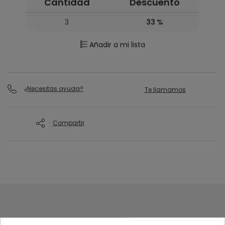
Cantidad
Descuento
3
33 %
Añadir a mi lista
¿Necesitas ayuda?
Te llamamos
Compartir