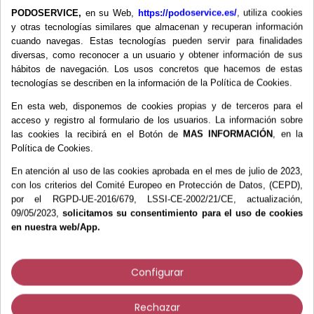
PODOSERVICE,
en su Web,
https://podoservice.es/
, utiliza cookies
y otras tecnologías similares que almacenan y recuperan información
Más información
cuando navegas. Estas tecnologías pueden servir para finalidades
diversas, como reconocer a un usuario y obtener información de sus
hábitos de navegación. Los usos concretos que hacemos de estas
EVA de alta calidad con combinación de
tecnologías se describen en la información de la Política de Cookies.
colores, fácil adhesivado y pulido. Ideal para
el forrado de órtesis.
En esta web, disponemos de cookies propias y de terceros para el
acceso y registro al formulario de los usuarios. La información sobre
Shore A: 35
las cookies la recibirá en el Botón de
MAS INFORMACIÓN
, en la
Densidad: 180
Política de Cookies.
Medidas 1050x630
En atención al uso de las cookies aprobada en el mes de julio de 2023,
GROSOR
2 mm.
con los criterios del Comité Europeo en Protección de Datos, (CEPD),
por el RGPD-UE-2016/679, LSSI-CE-2002/21/CE, actualización,
09/05/2023,
solicitamos su consentimiento para el uso de cookies
en nuestra web/App.
Los clientes que compraron este
Configurar
producto también compraron:
Rechazar