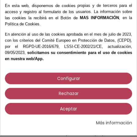
En esta web, disponemos de cookies propias y de terceros para el
acceso y registro al formulario de los usuarios. La información sobre
las cookies la recibirá en el Botón de
MAS INFORMACIÓN
, en la
Política de Cookies.
¿Por qué debería tener Enbio?
Un precio para el que está preparado
En atención al uso de las cookies aprobada en el mes de julio de 2023,
con los criterios del Comité Europeo en Protección de Datos, (CEPD),
- La calidad más alta por el precio más bajo. Costes de
por el RGPD-UE-2016/679, LSSI-CE-2002/21/CE, actualización,
operación revolucionariamente bajos.
09/05/2023,
solicitamos su consentimiento para el uso de cookies
Intuitivo y fácil de usar
en nuestra web/App.
- No hay programación. No hay que registrarse.
Esterilización en sólo dos pasos: enciéndalo, elija el modo,
Configurar
úselo.
Informe automático
Rechazar
- Se acabó el guardar e imprimir. Sus informes se guardan
automáticamente en la memoria USB insertada.
Aceptar
Esterilización de varios paquetes de herramientas al
mismo tiempo
Más información
- Ahorre tiempo y esterilice varios paquetes de
herramientas al mismo tiempo - ¡hasta 8 paquetes a la