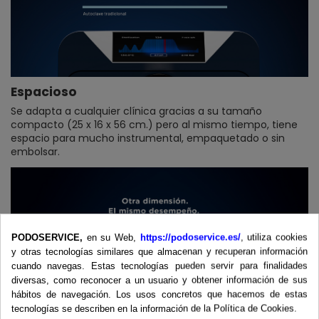
Espacioso
Se adapta a cualquier clínica gracias a su tamaño
compacto (25 x 16 x 56 cm.) pero al mismo tiempo, tiene
espacio para mucho instrumental, empaquetado o sin
embolsar.
PODOSERVICE,
en su Web,
https://podoservice.es/
, utiliza cookies
y otras tecnologías similares que almacenan y recuperan información
cuando navegas. Estas tecnologías pueden servir para finalidades
diversas, como reconocer a un usuario y obtener información de sus
hábitos de navegación. Los usos concretos que hacemos de estas
tecnologías se describen en la información de la Política de Cookies.