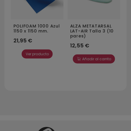
4
POLIFOAM 1000 Azul
ALZA METATARSAL
1150 x 1150 mm.
LAT-AIR Talla 3 (10
pares)
21,95 €
12,55 €
Ver producto
Añadir al carrito