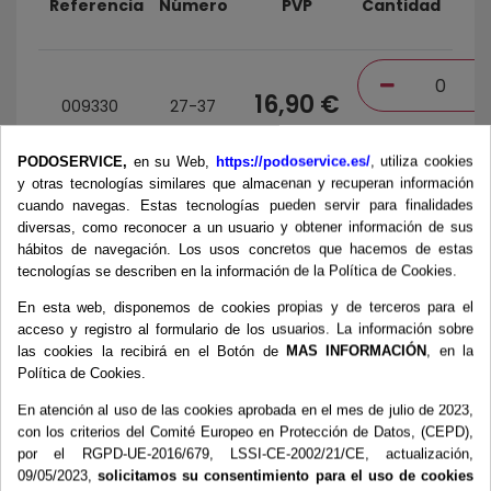
Referencia
Número
PVP
Cantidad
16,90 €
009330
27-37
PODOSERVICE,
en su Web,
https://podoservice.es/
, utiliza cookies
y otras tecnologías similares que almacenan y recuperan información
cuando navegas. Estas tecnologías pueden servir para finalidades
18,95 €
009331
38-50
diversas, como reconocer a un usuario y obtener información de sus
hábitos de navegación. Los usos concretos que hacemos de estas
tecnologías se describen en la información de la Política de Cookies.
Total
:
0,0
En esta web, disponemos de cookies propias y de terceros para el
Todos los precios con impuestos excl.
acceso y registro al formulario de los usuarios. La información sobre
Tasa impuestos: 10,0%.
las cookies la recibirá en el Botón de
MAS INFORMACIÓN
, en la
Política de Cookies.
AÑADIR AL CARRITO
En atención al uso de las cookies aprobada en el mes de julio de 2023,
con los criterios del Comité Europeo en Protección de Datos, (CEPD),
por el RGPD-UE-2016/679, LSSI-CE-2002/21/CE, actualización,
09/05/2023,
solicitamos su consentimiento para el uso de cookies