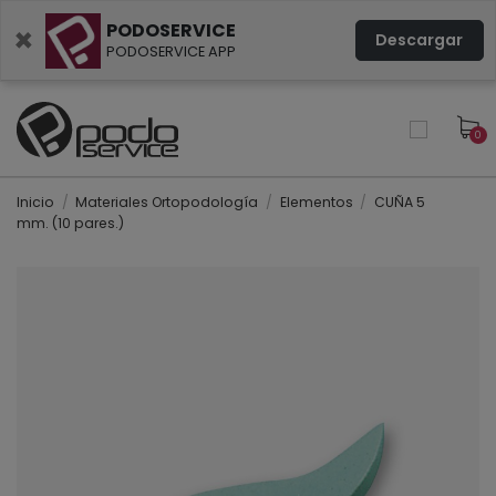
PODOSERVICE
×
Descargar
PODOSERVICE APP
0
Inicio
Materiales Ortopodología
Elementos
CUÑA 5
mm. (10 pares.)