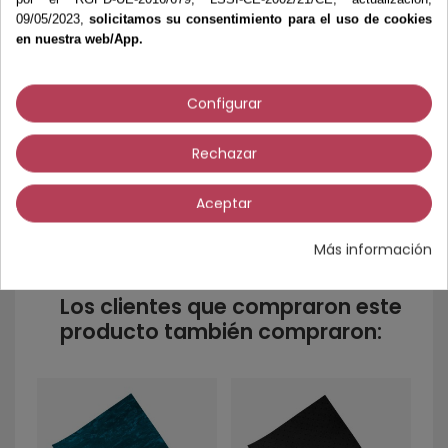
09/05/2023,
solicitamos su consentimiento para el uso de cookies
en nuestra web/App.
Más información
Configurar
Gran facilidad de trabajo, ideal como base
de confort termoformable.
Rechazar
GROSOR
3 mm.
Aceptar
Más información
Los clientes que compraron este
producto también compraron:
L