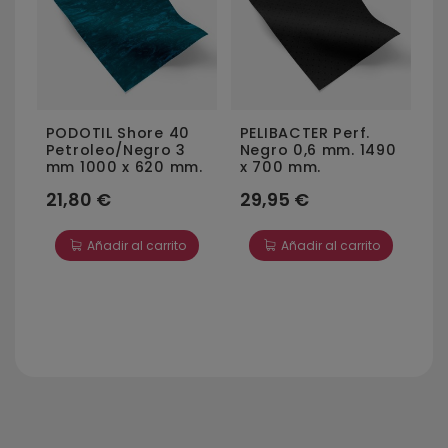
V
c
2
PODOTIL Shore 40
PELIBACTER Perf.
0
Petroleo/Negro 3
Negro 0,6 mm. 1490
mm 1000 x 620 mm.
x 700 mm.
21,80 €
29,95 €
Añadir al carrito
Añadir al carrito