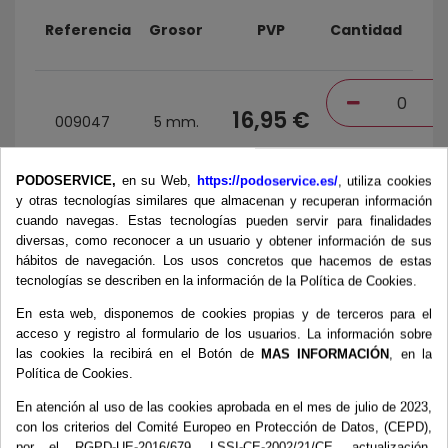
Referencia
Grosor
PVP
Cantidad
16,95 €
009047
5 mm.
PODOSERVICE,
en su Web,
https://podoservice.es/
, utiliza cookies
y otras tecnologías similares que almacenan y recuperan información
14,50 €
cuando navegas. Estas tecnologías pueden servir para finalidades
009058
3 mm.
diversas, como reconocer a un usuario y obtener información de sus
hábitos de navegación. Los usos concretos que hacemos de estas
tecnologías se describen en la información de la Política de Cookies.
Total
:
0,0
En esta web, disponemos de cookies propias y de terceros para el
Todos los precios con impuestos excl.
acceso y registro al formulario de los usuarios. La información sobre
Tasa impuestos: 21,0%.
las cookies la recibirá en el Botón de
MAS INFORMACIÓN
, en la
Política de Cookies.
AÑADIR AL CARRITO
En atención al uso de las cookies aprobada en el mes de julio de 2023,
con los criterios del Comité Europeo en Protección de Datos, (CEPD),
por el RGPD-UE-2016/679, LSSI-CE-2002/21/CE, actualización,