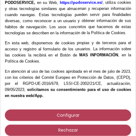
PODOSERVICE,
en su Web,
https://podoservice.es/
, utiliza cookies
y otras tecnologías similares que almacenan y recuperan información
cuando navegas. Estas tecnologías pueden servir para finalidades
diversas, como reconocer a un usuario y obtener información de sus
hábitos de navegación. Los usos concretos que hacemos de estas
tecnologías se describen en la información de la Política de Cookies.
Más información
En esta web, disponemos de cookies propias y de terceros para el
acceso y registro al formulario de los usuarios. La información sobre
Opiniones Verificadas
las cookies la recibirá en el Botón de
MAS INFORMACIÓN
, en la
Política de Cookies.
Gasas cortadas y plegadas. De 4 capas.
En atención al uso de las cookies aprobada en el mes de julio de 2023,
20x20 cm
con los criterios del Comité Europeo en Protección de Datos, (CEPD),
4
por el RGPD-UE-2016/679, LSSI-CE-2002/21/CE, actualización,
/
5
09/05/2023,
solicitamos su consentimiento para el uso de cookies
en nuestra web/App.
Configurar
Basado en
1
opiniones
sometidas a control
Los clientes que compraron este
Ver todas las reseñas de este sitio
Rechazar
producto también compraron: