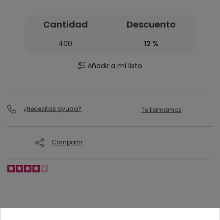
Cantidad
Descuento
400
12 %
Añadir a mi lista
¿Necesitas ayuda?
Te llamamos
Compartir