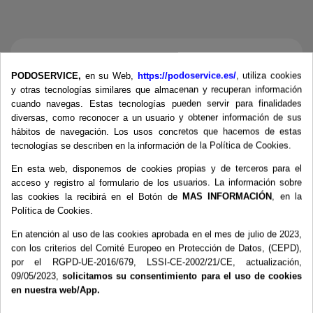
Más información
PODOSERVICE,
en su Web,
https://podoservice.es/
, utiliza cookies
y otras tecnologías similares que almacenan y recuperan información
cuando navegas. Estas tecnologías pueden servir para finalidades
diversas, como reconocer a un usuario y obtener información de sus
Vendari Gasa es una venda de gasa orillada
hábitos de navegación. Los usos concretos que hacemos de estas
está dentro de la categoría de vendas de
tecnologías se describen en la información de la Política de Cookies.
soporte. No tiene elasticidad y está formado por
un tejido de punto orillado, esto permite que la
En esta web, disponemos de cookies propias y de terceros para el
venda no se deshilache por los laterales. Tiene
acceso y registro al formulario de los usuarios. La información sobre
como finalidad la sujeción de todo tipo de
las cookies la recibirá en el Botón de
MAS INFORMACIÓN
, en la
apósitos así como los vendajes de reposo y
Política de Cookies.
soporte.Composición:
En atención al uso de las cookies aprobada en el mes de julio de 2023,
viscosa/poliéster.Gramaje: 26 Gr/m2.Bolsa de
con los criterios del Comité Europeo en Protección de Datos, (CEPD),
10 unidades cada unidad en envase individual
por el RGPD-UE-2016/679, LSSI-CE-2002/21/CE, actualización,
09/05/2023,
solicitamos su consentimiento para el uso de cookies
en nuestra web/App.