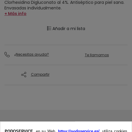
Clorhexidina Digluconato al 4%. Antiséptico para piel sana.
Envasadas individualmente.
+ Más info
Añadir a mi lista
¿Necesitas ayuda?
Te llamamos
Compartir
PODOSERVICE,
en su Web,
https://podoservice.es/
, utiliza cookies