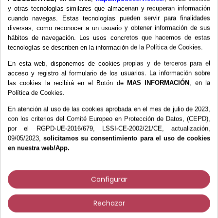
y otras tecnologías similares que almacenan y recuperan información
cuando navegas. Estas tecnologías pueden servir para finalidades
Más información
diversas, como reconocer a un usuario y obtener información de sus
hábitos de navegación. Los usos concretos que hacemos de estas
tecnologías se describen en la información de la Política de Cookies.
Esponja impregnada con 20 ml. de solución
En esta web, disponemos de cookies propias y de terceros para el
jabonosa de Clorhexidina Digluconato al 4%.
acceso y registro al formulario de los usuarios. La información sobre
Antiséptico para piel sana. Envasadas
las cookies la recibirá en el Botón de
MAS INFORMACIÓN
, en la
individualmente.
Política de Cookies.
En atención al uso de las cookies aprobada en el mes de julio de 2023,
con los criterios del Comité Europeo en Protección de Datos, (CEPD),
por el RGPD-UE-2016/679, LSSI-CE-2002/21/CE, actualización,
09/05/2023,
solicitamos su consentimiento para el uso de cookies
en nuestra web/App.
Los clientes que compraron este
producto también compraron:
Configurar
Rechazar
B