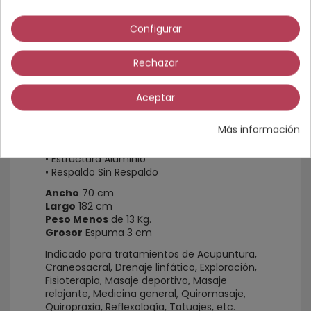
Configurar
Rechazar
Más información
Aceptar
Camilla plegable regulable aluminio.
Más información
• Altura Regulable
• Estructura Aluminio
• Respaldo Sin Respaldo
Ancho
70 cm
Largo
182 cm
Peso Menos
de 13 Kg.
Grosor
Espuma 3 cm
Indicado para tratamientos de Acupuntura,
Craneosacral, Drenaje linfático, Exploración,
Fisioterapia, Masaje deportivo, Masaje
relajante, Medicina general, Quiromasaje,
Quiropraxia, Reflexología, Tatuajes, etc.