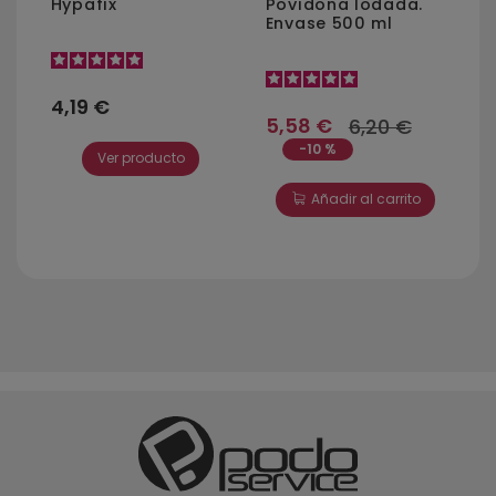
Hypafix
Povidona Iodada.
Envase 500 ml
4,19 €
5,58 €
6,20 €
-10 %
Ver producto
Añadir al carrito