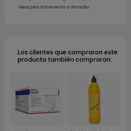
Ideal para tratamiento a domicilio.
Los clientes que compraron este
producto también compraron:
P
N
1
2