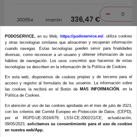
336,47 €
300654
marrón
PODOSERVICE,
en su Web,
https://podoservice.es/
, utiliza cookies
y otras tecnologías similares que almacenan y recuperan información
Azul
cuando navegas. Estas tecnologías pueden servir para finalidades
336,47 €
300655
marino
diversas, como reconocer a un usuario y obtener información de sus
hábitos de navegación. Los usos concretos que hacemos de estas
tecnologías se describen en la información de la Política de Cookies.
En esta web, disponemos de cookies propias y de terceros para el
336,47 €
300656
Verde
acceso y registro al formulario de los usuarios. La información sobre
las cookies la recibirá en el Botón de
MAS INFORMACIÓN
, en la
Política de Cookies.
Total
:
0,0
En atención al uso de las cookies aprobada en el mes de julio de 2023,
Todos los precios con impuestos excl.
con los criterios del Comité Europeo en Protección de Datos, (CEPD),
Tasa impuestos: 21,0%.
por el RGPD-UE-2016/679, LSSI-CE-2002/21/CE, actualización,
09/05/2023,
solicitamos su consentimiento para el uso de cookies
en nuestra web/App.
AÑADIR AL CARRITO