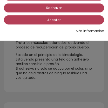
Rechazar
Vendaje Neuromuscular, técnica basada en
la activación de los sistemas neurológicos y
Aceptar
circulatorios. Especial a prueba de agua.
Ayuda en la función muscular sin limitar los
Más información
movimientos corporales.
Trata los músculos lesionados, activando el
proceso de recuperación del propio cuerpo.
Basado en el principio de la Kinesiología.
Esta venda presenta una tela con adhesivo
acrílico sensible a presión.
El adhesivo no solo se activa por el calor, sino
que no deja rastros de ningún residuo una
vez quitado.