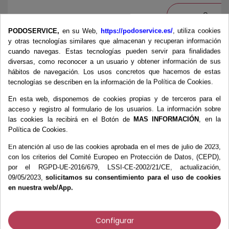
6,65 €
008383
negro
PODOSERVICE,
en su Web,
https://podoservice.es/
, utiliza cookies
y otras tecnologías similares que almacenan y recuperan información
cuando navegas. Estas tecnologías pueden servir para finalidades
diversas, como reconocer a un usuario y obtener información de sus
hábitos de navegación. Los usos concretos que hacemos de estas
6,65 €
008384
Verde
tecnologías se describen en la información de la Política de Cookies.
En esta web, disponemos de cookies propias y de terceros para el
acceso y registro al formulario de los usuarios. La información sobre
Total
:
0,0
las cookies la recibirá en el Botón de
MAS INFORMACIÓN
, en la
Todos los precios con impuestos excl.
Política de Cookies.
Tasa impuestos: 10,0%.
En atención al uso de las cookies aprobada en el mes de julio de 2023,
con los criterios del Comité Europeo en Protección de Datos, (CEPD),
AÑADIR AL CARRITO
por el RGPD-UE-2016/679, LSSI-CE-2002/21/CE, actualización,
09/05/2023,
solicitamos su consentimiento para el uso de cookies
en nuestra web/App.
Configurar
Más información