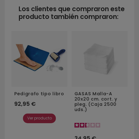
Los clientes que compraron este
producto también compraron:
M
S
2
Pedigrafo tipo libro
GASAS Malla-A
20x20 cm. cort. y
92,95 €
ja
pleg. (Caja 2500
uds.)
Ver producto
34,95 €