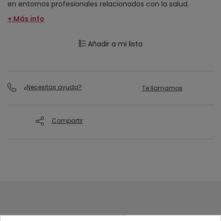
en entornos profesionales relacionados con la salud.
+ Más info
Añadir a mi lista
¿Necesitas ayuda?
Te llamamos
Compartir