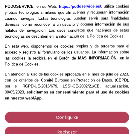
PODOSERVICE,
en su Web,
https://podoservice.es/
, utiliza cookies
y otras tecnologías similares que almacenan y recuperan información
Más información
cuando navegas. Estas tecnologías pueden servir para finalidades
diversas, como reconocer a un usuario y obtener información de sus
hábitos de navegación. Los usos concretos que hacemos de estas
Rollo de papel de alto gramaje y crepado
tecnologías se describen en la información de la Política de Cookies.
que garantiza resistencia y funcionalidad.
Uso como protector de camilla en entornos
En esta web, disponemos de cookies propias y de terceros para el
profesionales relacionados con la salud.
acceso y registro al formulario de los usuarios. La información sobre
las cookies la recibirá en el Botón de
MAS INFORMACIÓN
, en la
Rollo de papel ecológico respetuoso con el
Política de Cookies.
medio ambiente.
En atención al uso de las cookies aprobada en el mes de julio de 2023,
Composición: 100% fibras recicladas.
con los criterios del Comité Europeo en Protección de Datos, (CEPD),
Caja de 6 unidades
por el RGPD-UE-2016/679, LSSI-CE-2002/21/CE, actualización,
09/05/2023,
solicitamos su consentimiento para el uso de cookies
en nuestra web/App.
Configurar
Los clientes que compraron este
Rechazar