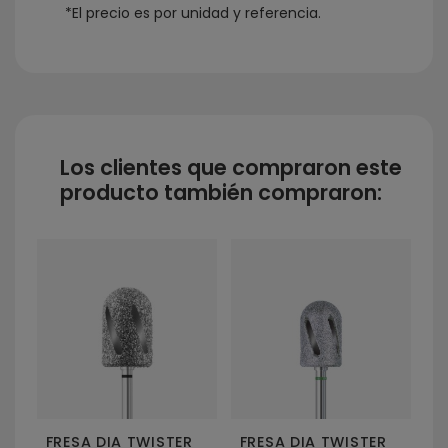
*El precio es por unidad y referencia.
5
/
5
GROSOR
1 mm.
Basado en
2
opiniones
sometidas a control
Los clientes que compraron este
Ver todas las reseñas de este sitio
producto también compraron:
5
estrellas
2
4
estrellas
0
3
estrellas
0
2
estrellas
0
F
1
estrella
0
G
Ordenar las opiniones
1
A
FRESA DIA TWISTER
FRESA DIA TWISTER