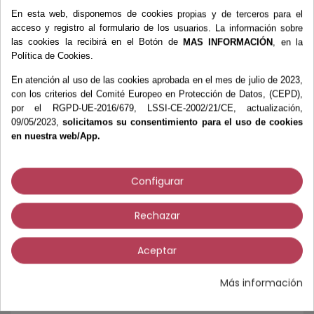
Todos los precios con impuestos excl.
En esta web, disponemos de cookies propias y de terceros para el
Tasa impuestos: 21,0%.
acceso y registro al formulario de los usuarios. La información sobre
las cookies la recibirá en el Botón de
MAS INFORMACIÓN
, en la
Política de Cookies.
AÑADIR AL CARRITO
En atención al uso de las cookies aprobada en el mes de julio de 2023,
con los criterios del Comité Europeo en Protección de Datos, (CEPD),
por el RGPD-UE-2016/679, LSSI-CE-2002/21/CE, actualización,
09/05/2023,
solicitamos su consentimiento para el uso de cookies
en nuestra web/App.
Más información
Opiniones Verificadas
Configurar
Rechazar
Gubia Fija de Acero Inoxidable Podoservice
Afilado micrométrico de alta precisión
Aceptar
• Calidad de mecanizado testada, para una
regularidad perfecta del afilado.
Más información
• Controles en las diferentes etapas del
proceso.