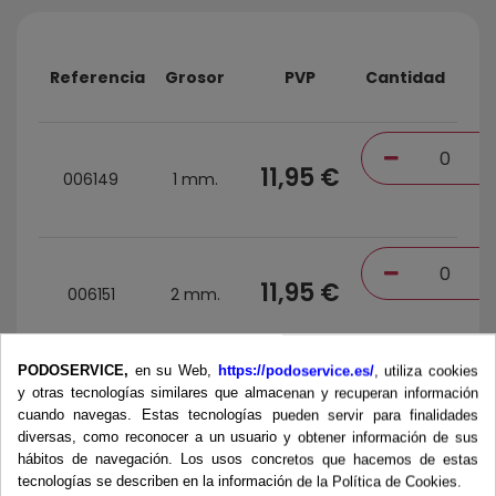
Referencia
Grosor
PVP
Cantidad
11,95 €
006149
1 mm.
11,95 €
006151
2 mm.
PODOSERVICE,
en su Web,
https://podoservice.es/
, utiliza cookies
y otras tecnologías similares que almacenan y recuperan información
11,95 €
006152
3 mm.
cuando navegas. Estas tecnologías pueden servir para finalidades
diversas, como reconocer a un usuario y obtener información de sus
hábitos de navegación. Los usos concretos que hacemos de estas
Total
:
0,0
tecnologías se describen en la información de la Política de Cookies.