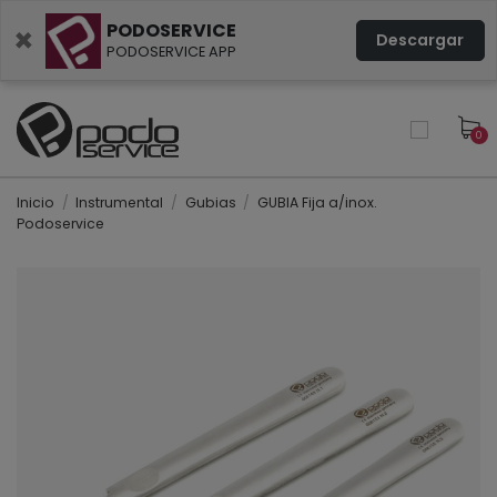
PODOSERVICE
×
Descargar
PODOSERVICE APP
0
Inicio
Instrumental
Gubias
GUBIA Fija a/inox.
Podoservice