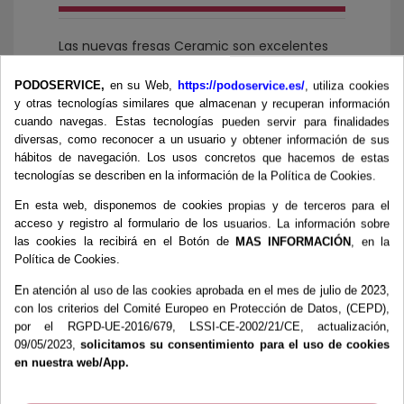
Las nuevas fresas Ceramic son excelentes
tanto para el pulido de uñas engrosadas
como para su uso en canales.Debido a la
PODOSERVICE,
en su Web,
https://podoservice.es/
, utiliza cookies
reducción de temperatura durante el
y otras tecnologías similares que almacenan y recuperan información
trabajo, la alta resistencia de la cerámica a
cuando navegas. Estas tecnologías pueden servir para finalidades
desinfectantes y autoclaves y las increíbles
diversas, como reconocer a un usuario y obtener información de sus
propiedades de la cerámica, hace que la
hábitos de navegación. Los usos concretos que hacemos de estas
vida útil se multiplique frente a una fresa de
tecnologías se describen en la información de la Política de Cookies.
carburo.El peso de la cerámica de alto
rendimiento utilizada en las fresas KERA es
En esta web, disponemos de cookies propias y de terceros para el
hasta un 25% más ligero que el carburo, lo
acceso y registro al formulario de los usuarios. La información sobre
que ayuda a un fresado más suave, que
las cookies la recibirá en el Botón de
MAS INFORMACIÓN
, en la
tanto el podólogo como el paciente
Política de Cookies.
notarán.Ventajas de la cerámica:• Mayor
durabilidad de las propiedades de corte.•
En atención al uso de las cookies aprobada en el mes de julio de 2023,
Perfecto equilibrado, sin vibraciones.•
con los criterios del Comité Europeo en Protección de Datos, (CEPD),
Reducción de la generación de calor por
por el RGPD-UE-2016/679, LSSI-CE-2002/21/CE, actualización,
fricción.• Apariencia aséptica y facilidad de
09/05/2023,
solicitamos su consentimiento para el uso de cookies
limpieza.• Alta resistencia a los
en nuestra web/App.
desinfectantes y a la esterilización.
MEDIDA
040