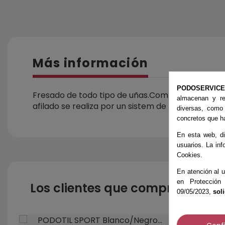
Más información
PODOSERVIC
Fresado de todo tipo de uñas.Compuesta de carb
almacenan y re
afilado se realiza por un sistem de precisión asis
diversas, como
concretos que ha
MEDIDA
En esta web, di
usuarios. La inf
Cookies.
En atención al u
en Protección
Los clientes que compraron es
09/05/2023,
sol