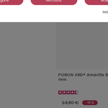
igurar
Rechazar
Ace
Má
RB. Cruzado Fino
PORON XRD® Amarillo 6
10
mm.
24,80 €
-15 %