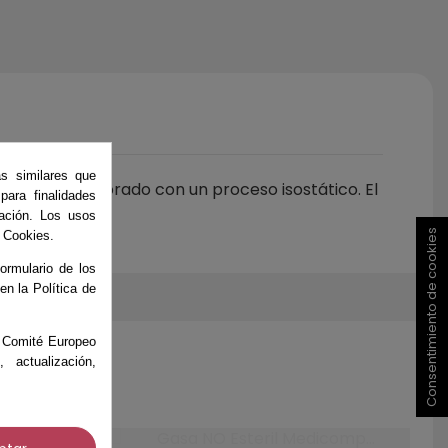
as similares que
sado y calibrado con un proceso isostático. El
ara finalidades
ación. Los usos
Consentimiento de cookies
e Cookies.
ormulario de los
 en la Política de
el Comité Europeo
actualización,