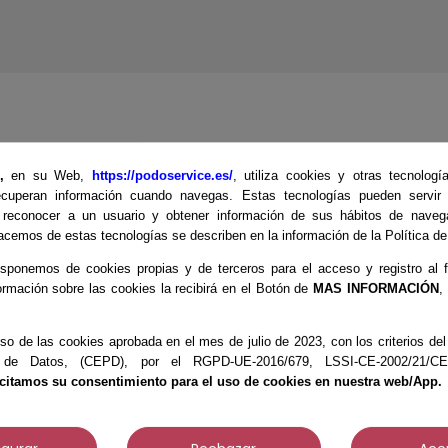
E,
en su Web,
https://podoservice.es/
, utiliza cookies y otras tecnologí
uro de Tungsteno, de grano extremadamente fino, conden
cuperan información cuando navegas. Estas tecnologías pueden servir p
tido por ordenador.
 reconocer a un usuario y obtener información de sus hábitos de naveg
cemos de estas tecnologías se describen en la información de la Política d
060
sponemos de cookies propias y de terceros para el acceso y registro al f
ormación sobre las cookies la recibirá en el Botón de
MAS INFORMACIÓN
,
so de las cookies aprobada en el mes de julio de 2023, con los criterios d
 de Datos, (CEPD), por el RGPD-UE-2016/679, LSSI-CE-2002/21/CE, 
te producto también compraron:
icitamos su consentimiento para el uso de cookies en nuestra web/App.