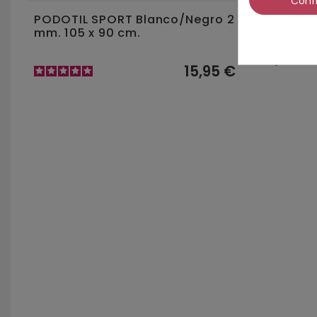
Conf
PODOTIL SPORT Blanco/Negro 2
FRESA CA
mm. 105 x 90 cm.
CANAL 0
13,95 €
15,95 €