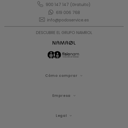
Opinión verificada
900 147 147 (Gratuito)
Bien
619 006 768
info@podoservice.es
Opinión del
8/9/2024
, tras una experiencia del
29/8/2024
por
A.A.
DESCUBRE EL GRUPO NAMROL
Útil
(0)
Informe
1
Cómo comprar
Empresa
Legal