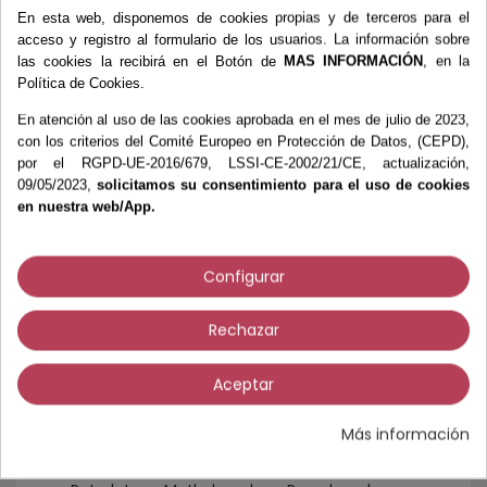
• Ideal para el cuidado diario.
En esta web, disponemos de cookies propias y de terceros para el
acceso y registro al formulario de los usuarios. La información sobre
RESULTADOS
:
las cookies la recibirá en el Botón de
MAS INFORMACIÓN
, en la
• Hidratación intensiva instantánea: 10% de
Política de Cookies.
urea
• Restauración de la acidez natural de la
En atención al uso de las cookies aprobada en el mes de julio de 2023,
epidermis del pie
con los criterios del Comité Europeo en Protección de Datos, (CEPD),
• Devuelve a la piel su suavidad y tersura
por el RGPD-UE-2016/679, LSSI-CE-2002/21/CE, actualización,
• Efecto duradero
09/05/2023,
solicitamos su consentimiento para el uso de cookies
• Protección de la piel contra cambios de
en nuestra web/App.
temperatura, roces del calzado, sol, aire, etc.
MODO DE EMPLEO:
Extender la crema mediante un masaje
Configurar
suave en los pies limpios y secos /
Recomendable dos aplicaciones diarias / No
Rechazar
aplicar sobre heridas abiertas.
INGREDIENTES (Composición):
Aceptar
Aqua, Urea, Glyceryl Stearate SE, Glycerin,
Cetyl Alcohol, Paraffi num Liquidum, Aloe
Barbadensis gel, Centella Asiática extract,
Más información
Malva Sylvestris extract, Tocopheryl Acetate,
Propylene Glycol, PEG-8 Stearate,