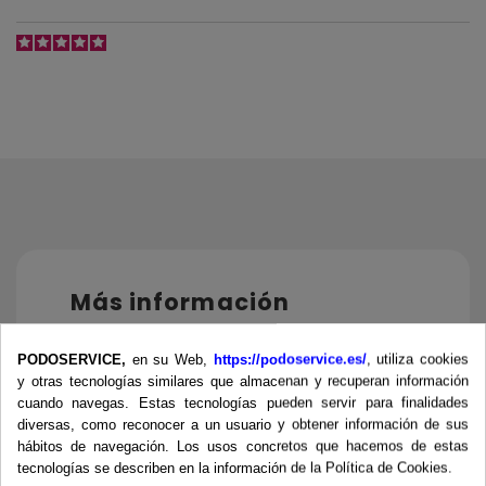
Más información
Opiniones Verificadas
PODOSERVICE,
en su Web,
https://podoservice.es/
, utiliza cookies
y otras tecnologías similares que almacenan y recuperan información
cuando navegas. Estas tecnologías pueden servir para finalidades
Crema para el cuidado diario de los pies
diversas, como reconocer a un usuario y obtener información de sus
querepara pies resecos y durezas.
hábitos de navegación. Los usos concretos que hacemos de estas
• Piel reseca
tecnologías se describen en la información de la Política de Cookies.
• Protección y cuidado de grietas