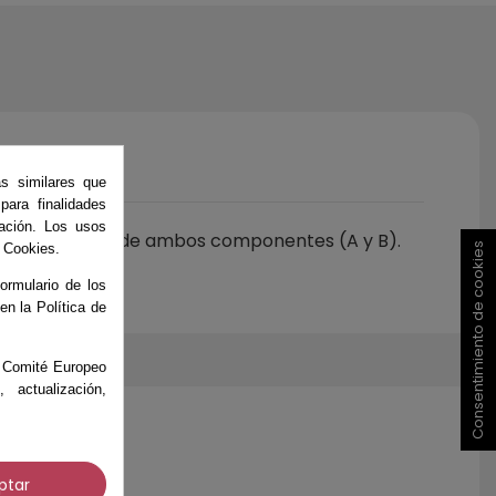
as similares que
ara finalidades
ación. Los usos
misma cantidad de ambos componentes (A y B).
e Cookies.
Consentimiento de cookies
ormulario de los
 en la Política de
el Comité Europeo
actualización,
ptar