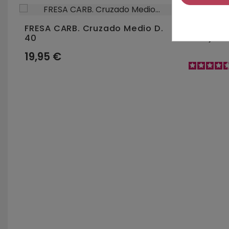
on
FRESA CARB. Cruzado Medio D.
FRESA CI
40
mm.) L.
19,95 €