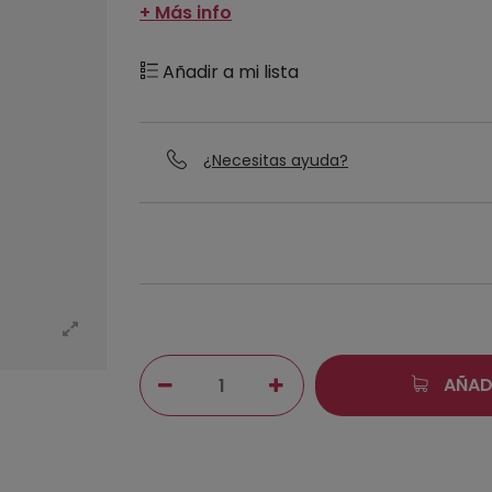
+ Más info
Añadir a mi lista
¿Necesitas ayuda?
AÑAD