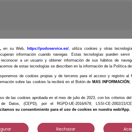
E,
en su Web,
https://podoservice.es/
, utiliza cookies y otras tecnologí
cuperan información cuando navegas. Estas tecnologías pueden servir p
 reconocer a un usuario y obtener información de sus hábitos de naveg
componentes muy fácil de usar, cataliza al mezclar la 
cemos de estas tecnologías se describen en la información de la Política d
 con la piel según NF EN ISO 10993. Shore A 20.
sponemos de cookies propias y de terceros para el acceso y registro al f
ormación sobre las cookies la recibirá en el Botón de
MAS INFORMACIÓN
,
so de las cookies aprobada en el mes de julio de 2023, con los criterios d
 de Datos, (CEPD), por el RGPD-UE-2016/679, LSSI-CE-2002/21/CE, 
icitamos su consentimiento para el uso de cookies en nuestra web/App.
te producto también compraron:
igurar
Rechazar
Ace