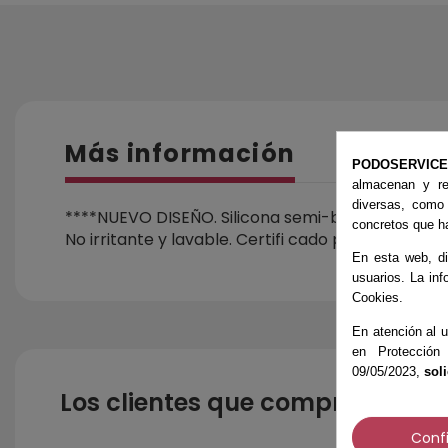
Más información
PODOSERVIC
almacenan y re
diversas, como
****NUEVO DISEÑO. Silicona semi-blanda de dos 
concretos que ha
No irritante y lavable. Certifi cado para contacto
En esta web, di
usuarios. La inf
Cookies.
En atención al u
en Protección
09/05/2023,
sol
Los clientes que compraron es
Conf