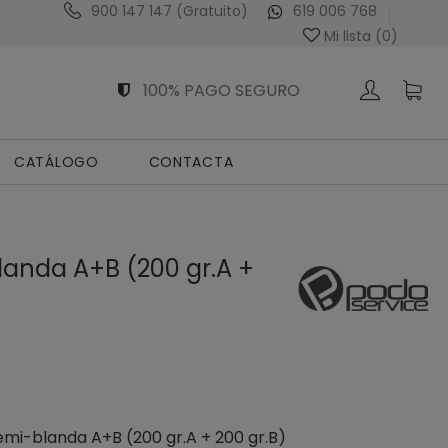
900 147 147 (Gratuito)
619 006 768
Venta Exclusiva al Profesional Sanitario
Mi lista (
0
)
100% PAGO SEGURO
CATÁLOGO
CONTACTA
blanda A+B (200 gr.A +
emi-blanda A+B (200 gr.A + 200 gr.B)