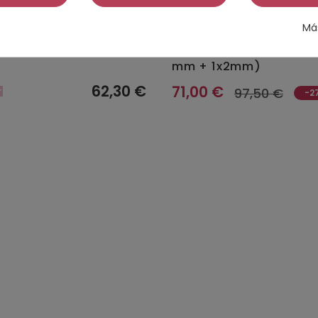
Má
RUGIA Wedge (4,3 x 13
3 x 2 COMBINACION PO
 65 mm
Multicolor PERFORADO 
mm + 1x2mm)
62,30 €
71,00 €
97,50 €
-2